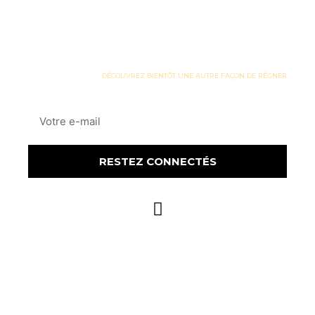
VOUS FAIRE
REMARQUER ?
DÉCOUVREZ BIENTÔT UNE AUTRE FAÇON DE RÉGNER​
RESTEZ CONNECTÉS